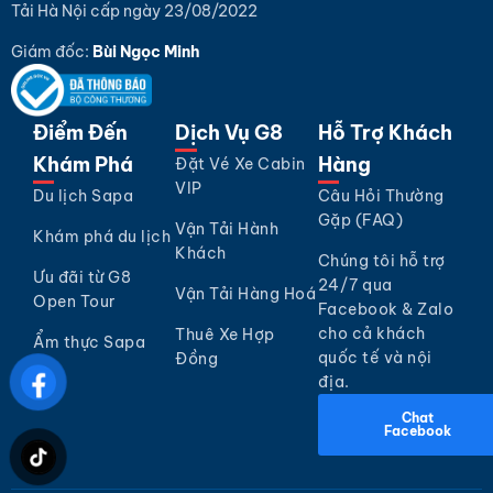
Tải Hà Nội cấp ngày 23/08/2022
Giám đốc:
Bùi Ngọc Minh
Điểm Đến
Dịch Vụ G8
Hỗ Trợ Khách
Khám Phá
Hàng
Đặt Vé Xe Cabin
VIP
Du lịch Sapa
Câu Hỏi Thường
Gặp (FAQ)
Vận Tải Hành
Khám phá du lịch
Khách
Chúng tôi hỗ trợ
Ưu đãi từ G8
24/7 qua
Vận Tải Hàng Hoá
Open Tour
Facebook & Zalo
cho cả khách
Thuê Xe Hợp
Ẩm thực Sapa
quốc tế và nội
Đồng
địa.
Chat
Facebook