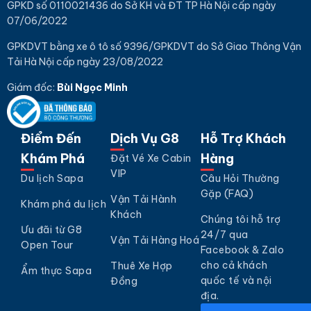
GPKD số 0110021436 do Sở KH và ĐT TP Hà Nội cấp ngày
07/06/2022
GPKDVT bằng xe ô tô số 9396/GPKDVT do Sở Giao Thông Vận
Tải Hà Nội cấp ngày 23/08/2022
Giám đốc:
Bùi Ngọc Minh
Điểm Đến
Dịch Vụ G8
Hỗ Trợ Khách
Khám Phá
Hàng
Đặt Vé Xe Cabin
VIP
Du lịch Sapa
Câu Hỏi Thường
Gặp (FAQ)
Vận Tải Hành
Khám phá du lịch
Khách
Chúng tôi hỗ trợ
Ưu đãi từ G8
24/7 qua
Vận Tải Hàng Hoá
Open Tour
Facebook & Zalo
cho cả khách
Thuê Xe Hợp
Ẩm thực Sapa
quốc tế và nội
Đồng
địa.