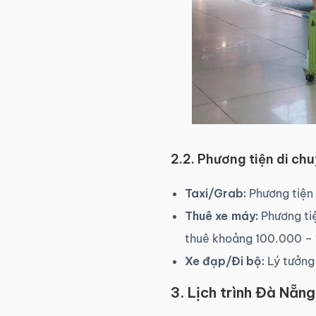
2.2. Phương tiện di ch
Taxi/Grab:
Phương tiện 
Thuê xe máy:
Phương ti
thuê khoảng 100.000 –
Xe đạp/Đi bộ:
Lý tưởng
3. Lịch trình Đà Nẵng