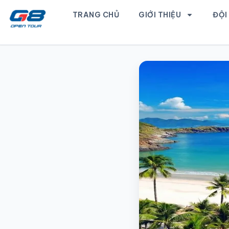
TRANG CHỦ
GIỚI THIỆU
ĐỘI