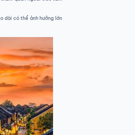
o dài có thể ảnh hưởng lớn