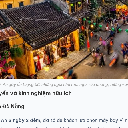
i An gây ấn tượng bởi những ngôi nhà mái ngói rêu phong, tường và
yển và kinh nghiệm hữu ích
ến Đà Nẵng
 An 3 ngày 2 đêm
, đa số du khách lựa chọn máy bay vì n