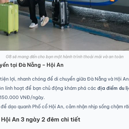
G8 sẽ mang đến cho bạn một hành trình thoải mái và an toàn
uyển tại Đà Nẵng – Hội An
tiện lợi, nhanh chóng để di chuyển giữa Đà Nẵng và Hội A
ện linh hoạt để bạn chủ động khám phá các
địa điểm du l
 150.000 VNĐ/ngày.
 để dạo quanh Phố cổ Hội An, cảm nhận nhịp sống chậm rãi
 Hội An 3 ngày 2 đêm chi tiết