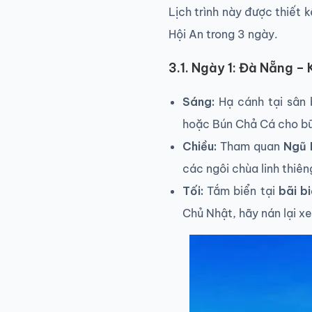
Lịch trình này được thiết 
Hội An trong 3 ngày.
3.1. Ngày 1: Đà Nẵng –
Sáng:
Hạ cánh tại sân 
hoặc Bún Chả Cá cho bữ
Chiều:
Tham quan
Ngũ 
các ngôi chùa linh thiên
Tối:
Tắm biển tại
bãi b
Chủ Nhật, hãy nán lại x