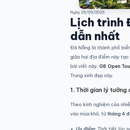
Ngày
29/09/2025
Lịch trình
dẫn nhất
Đà Nẵng là thành phố biển
giữa hai địa điểm này tạo
bài viết này,
G8 Open Tou
Trung xinh đẹp này.
1. Thời gian lý tưởn
Theo kinh nghiệm của nhiều
vào mùa khô, từ
tháng 4 đ
Ưu điểm:
Thời tiết lúc 