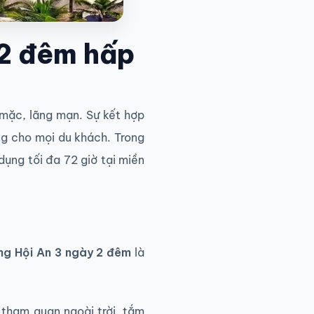
 2 đêm hấp
 mặc, lãng mạn. Sự kết hợp
ng cho mọi du khách. Trong
 dụng tối đa 72 giờ tại miền
g Hội An 3 ngày 2 đêm
là
 tham quan ngoài trời, tắm