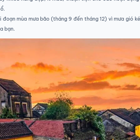
ổ.
i đoạn mùa mưa bão (tháng 9 đến tháng 12) vì mưa gió ké
ủa bạn.