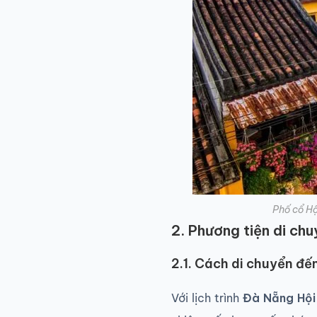
Phố cổ Hộ
2. Phương tiện di chu
2.1. Cách di chuyển đ
Với lịch trình
Đà Nẵng Hội