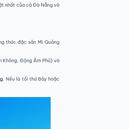
 bật nhất của cả Đà Nẵng và
ng thức đặc sản Mì Quảng
ền Không, Động Âm Phủ) và
g
. Nếu là tối thứ Bảy hoặc