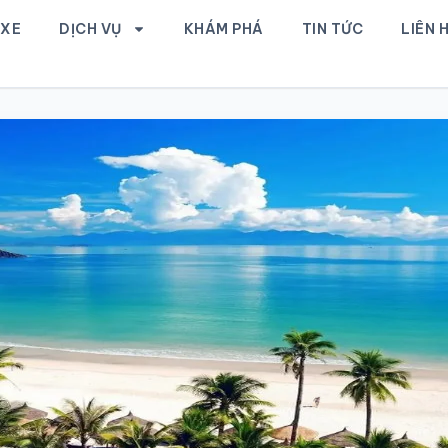
 XE
DỊCH VỤ
KHÁM PHÁ
TIN TỨC
LIÊN 