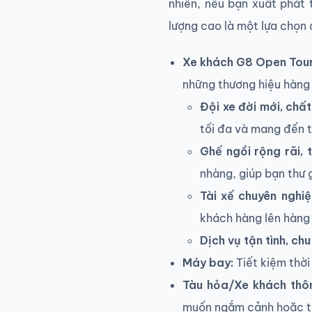
nhiên, nếu bạn xuất phát 
lượng cao là một lựa chọn
Xe khách G8 Open Tour
những thương hiệu hàng 
Đội xe đời mới, chấ
tối đa và mang đến t
Ghế ngồi rộng rãi, t
nhàng, giúp bạn thư g
Tài xế chuyên nghiệ
khách hàng lên hàng
Dịch vụ tận tình, ch
Máy bay:
Tiết kiệm thời
Tàu hỏa/Xe khách thô
muốn ngắm cảnh hoặc tiế