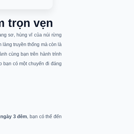
đêm trọn
 hoang sơ, hùng vĩ của núi
 vĩ, những bản làng truyền
our rất vui được đồng hành
 3 đêm
chi tiết và trọn vẹn,
Sapa 4 ngày 3 đêm
, bạn có