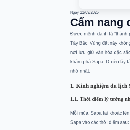
Ngày
21/09/2025
Cẩm nang 
vẹn
Được mệnh danh là “thành 
rừng Tây Bắc. Vùng đất nà
thống mà còn là nơi lưu g
cùng bạn trên hành trình k
giúp bạn có một chuyến đi
1. Kinh nghiệm du lị
1.1. Thời điểm lý tưởng
Mỗi mùa, Sapa lại khoác l