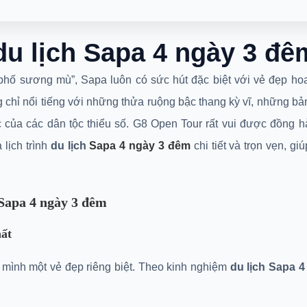
du lịch Sapa 4 ngày 3 
phố sương mù”, Sapa luôn có sức hút đặc biệt với vẻ đẹp
y không chỉ nổi tiếng với những thửa ruộng bậc thang kỳ
iữ văn hóa đặc sắc của các dân tộc thiểu số. G8 Open T
hám phá Sapa. Dưới đây là lịch trình
du lịch
Sapa 4 ngày
 đáng nhớ nhất.
ch Sapa 4 ngày 3 đêm
 nhất
ên mình một vẻ đẹp riêng biệt. Theo kinh nghiệm
du lịch 