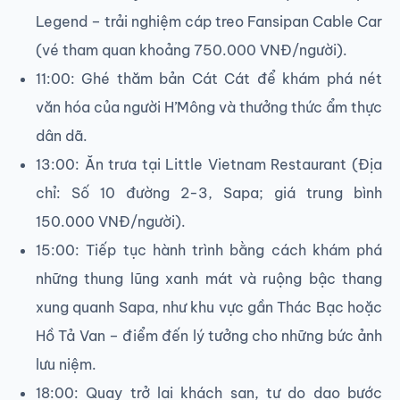
Legend – trải nghiệm cáp treo Fansipan Cable Car
(vé tham quan khoảng 750.000 VNĐ/người).
11:00: Ghé thăm bản Cát Cát để khám phá nét
văn hóa của người H’Mông và thưởng thức ẩm thực
dân dã.
13:00: Ăn trưa tại Little Vietnam Restaurant (Địa
chỉ: Số 10 đường 2-3, Sapa; giá trung bình
150.000 VNĐ/người).
15:00: Tiếp tục hành trình bằng cách khám phá
những thung lũng xanh mát và ruộng bậc thang
xung quanh Sapa, như khu vực gần Thác Bạc hoặc
Hồ Tả Van – điểm đến lý tưởng cho những bức ảnh
lưu niệm.
18:00: Quay trở lại khách sạn, tự do dạo bước