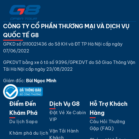
CÔNG TY CỔ PHẦN THƯƠNG MẠI VÀ DỊCH VỤ
QUỐC TẾ G8
GPKD số 0110021436 do Sở KH và ĐT TP Hà Nội cấp ngày
07/06/2022
GPKDVT bằng xe ô tô số 9396/GPKDVT do Sở Giao Thông Vận
Tải Hà Nội cấp ngày 23/08/2022
Giám đốc:
Bùi Ngọc Minh
Điểm Đến
Dịch Vụ G8
Hỗ Trợ Khách
Khám Phá
Hàng
Đặt Vé Xe Cabin
VIP
Du lịch Sapa
Câu Hỏi Thường
Gặp (FAQ)
Vận Tải Hành
Khám phá du lịch
Khách