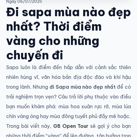
Ngày
06/07/2025
Đi sapa mùa nào đẹp
nhất? Thời điểm
vàng cho những
chuyến đi
Sapa luôn là điểm đến hấp dẫn với cảnh sắc thiên
nhiên hùng vĩ, văn hóa bản địa độc đáo và khí hậu
trong lành. Nhưng
đi Sapa mùa nào đẹp nhất
để có
trải nghiệm trọn vẹn? Câu trả lời phụ thuộc vào điều
bạn muốn khám phá: mùa hoa xuân rực rỡ, mùa lúa
chín vàng óng hay mùa đông tuyết phủ đầy mê hoặc.
Trong bài viết này,
G8 Open Tour
sẽ gợi ý cho bạn
những thời điểm “vàng” để lên đường, tận hưởng trọn