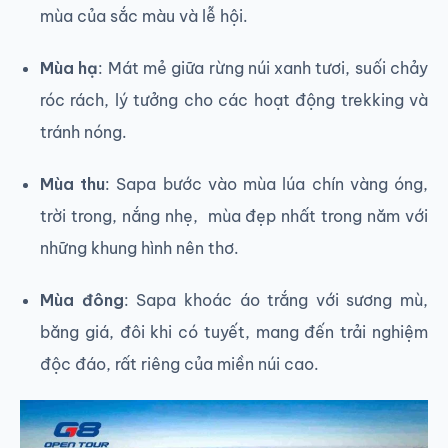
mùa của sắc màu và lễ hội.
Mùa hạ
: Mát mẻ giữa rừng núi xanh tươi, suối chảy
róc rách, lý tưởng cho các hoạt động trekking và
tránh nóng.
Mùa thu
: Sapa bước vào mùa lúa chín vàng óng,
trời trong, nắng nhẹ, mùa đẹp nhất trong năm với
những khung hình nên thơ.
Mùa đông
: Sapa khoác áo trắng với sương mù,
băng giá, đôi khi có tuyết, mang đến trải nghiệm
độc đáo, rất riêng của miền núi cao.