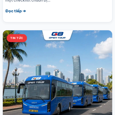
một checklist chuẩn bị...
Đọc tiếp ➔
TIN TỨC