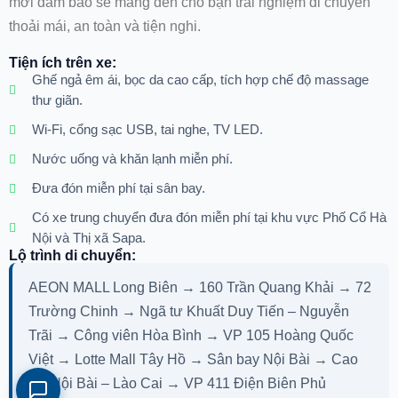
xe cabin VIP limousine từ G8 Open Tour. Hệ thống xe đời
mới đảm bảo sẽ mang đến cho bạn trải nghiệm di chuyển
thoải mái, an toàn và tiện nghi.
Tiện ích trên xe:
Ghế ngả êm ái, bọc da cao cấp, tích hợp chế độ massage
thư giãn.
Wi-Fi, cổng sạc USB, tai nghe, TV LED.
Nước uống và khăn lạnh miễn phí.
Đưa đón miễn phí tại sân bay.
Có xe trung chuyển đưa đón miễn phí tại khu vực Phố Cổ Hà
Nội và Thị xã Sapa.
Lộ trình di chuyển:
AEON MALL Long Biên → 160 Trần Quang Khải → 72
Trường Chinh → Ngã tư Khuất Duy Tiến – Nguyễn
Trãi → Công viên Hòa Bình → VP 105 Hoàng Quốc
Việt → Lotte Mall Tây Hồ → Sân bay Nội Bài → Cao